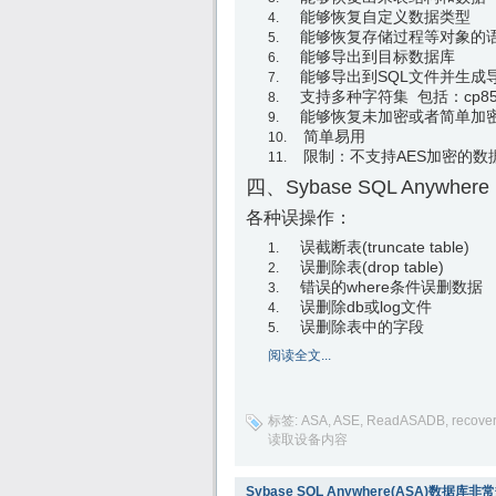
能够恢复自定义数据类型
能够恢复存储过程等对象的
能够导出到目标数据库
能够导出到SQL文件并生成
支持多种字符集 包括：cp850、c
能够恢复未加密或者简单加
简单易用
限制：不支持AES加密的数
四、Sybase SQL Anyw
各种误操作：
误截断表(truncate table)
误删除表(drop table)
错误的where条件误删数据
误删除db或log文件
误删除表中的字段
阅读全文...
标签:
ASA
,
ASE
,
ReadASADB
,
recover
读取设备内容
Sybase SQL Anywhere(ASA)数据