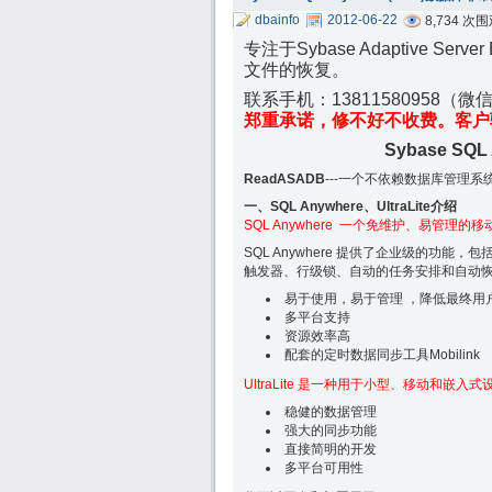
dbainfo
2012-06-22
8,734 次
专注于Sybase Adaptive Server
文件的恢复。
联系手机：
13811580958（
郑重承诺，修不好不收费。客户
Sybase S
ReadASADB
---一个不依赖数据库管理
一、SQL Anywhere、UltraLite介绍
SQL Anywhere 一个免维护、易管理的
SQL Anywhere 提供了企业级的功
触发器、行级锁、自动的任务安排和自动
易于使用，易于管理 ，降低最终用
多平台支持
资源效率高
配套的定时数据同步工具Mobilink
UltraLite 是一种用于小型、移动和嵌
稳健的数据管理
强大的同步功能
直接简明的开发
多平台可用性