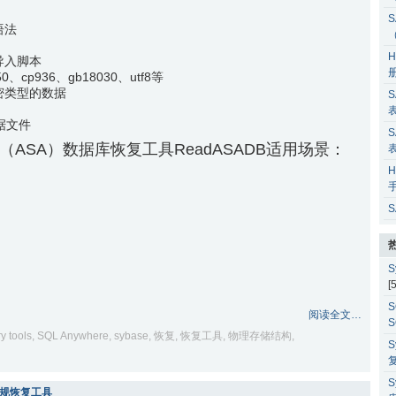
S
语法
H
导入脚本
p936、gb18030、utf8等
密类型的数据
S
据文件
S
here （ASA）数据库恢复工具ReadASADB适用场景：
H
S
S
[
S
阅读全文…
S
y tools
,
SQL Anywhere
,
sybase
,
恢复
,
恢复工具
,
物理存储结构
,
S
S
库非常规恢复工具