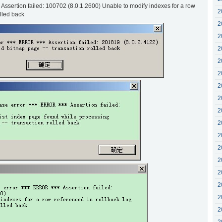
Assertion failed: 100702 (8.0.1.2600) Unable to modify indexes for a row
2
olled back
2
2
2
2
2
2
2
2
2
2
2
2
2
2
2
2