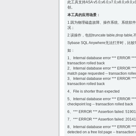
此工具支持ASA v5.0,v6.0,v7.0,v8.0,v
创。
本工具的应用场景：
1.因为物理磁盘故障、操作系统、系统软件方面
况；
2.误操作，包括truncate table,drop 
Sybase SQL Anywhere无法打开时，比较常
如：
1、Internal database error *** ERROR *** 
transaction rolled back
2、Internal database error *** ERROR ***
match page requested -- transaction rolle
3、Internal database error *** ERROR *** 
transaction rolled back
4、File is shorter than expected
5、Internal database error *** ERROR *** A
checkpoint log -- transaction rolled back
6、*** ERROR *** Assertion failed: 51901 
7、*** ERROR *** Assertion failed: 201417 
8、Internal database error *** ERROR *** A
detected on a free list page -- transaction 