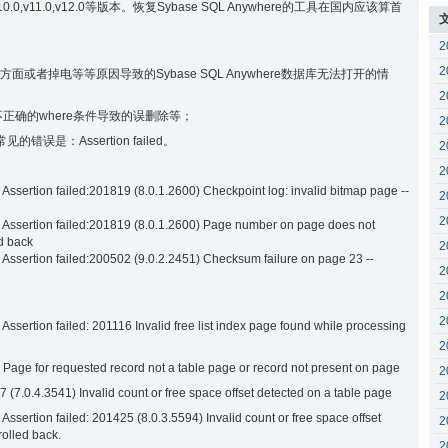
9.0,v10.0,v11.0,v12.0等版本。恢复Sybase SQL Anywhere的工具在国内应该算首
2
2
或者掉电等等原因导致的Sybase SQL Anywhere数据库无法打开的情
2
table,不正确的where条件导致的误删除等；
2
见的错误是：Assertion failed。
2
2
Assertion failed:201819 (8.0.1.2600) Checkpoint log: invalid bitmap page --
2
2
 Assertion failed:201819 (8.0.1.2600) Page number on page does not
d back
2
Assertion failed:200502 (9.0.2.2451) Checksum failure on page 23 --
2
2
2
ssertion failed: 201116 Invalid free list index page found while processing
2
Page for requested record not a table page or record not present on page
2
(7.0.4.3541) Invalid count or free space offset detected on a table page
2
ssertion failed: 201425 (8.0.3.5594) Invalid count or free space offset
2
rolled back.
2