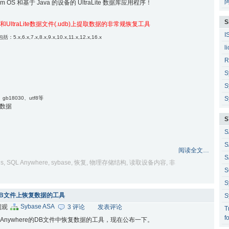
 OS 和基于 Java 的设备的 UltraLite 数据库应用程序！
S
)和UltraLite数据文件(.udb)上提取数据的非常规恢复工具
I
包括：5.x,6.x,7.x,8.x,9.x,10.x,11.x,12.x
,16.x
l
R
S
S
gb18030、utf8等
S
数据
S
S
S
阅读全文…
S
ls
,
SQL Anywhere
,
sybase
,
恢复
,
物理存储结构
,
读取设备内容
,
非
S
S
e的DB文件上恢复数据的工具
S
Sybase ASA
围观
3 评论
发表评论
T
f
L Anywhere的DB文件中恢复数据的工具，现在公布一下。