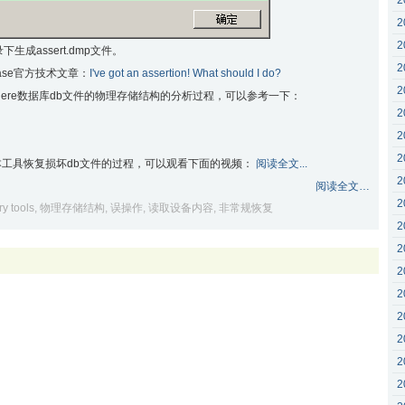
2
2
2
成assert.dmp文件。
2
ybase官方技术文章：
I've got an assertion! What should I do?
2
nywhere数据库db文件的物理存储结构的分析过程，可以参考一下：
2
2
2
工具恢复损坏db文件的过程，可以观看下面的视频：
阅读全文...
2
阅读全文…
2
y tools
,
物理存储结构
,
误操作
,
读取设备内容
,
非常规恢复
2
2
2
2
2
2
2
2