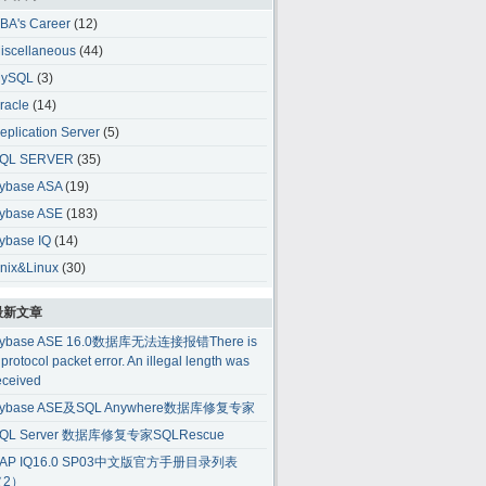
BA's Career
(12)
iscellaneous
(44)
ySQL
(3)
racle
(14)
eplication Server
(5)
QL SERVER
(35)
ybase ASA
(19)
ybase ASE
(183)
ybase IQ
(14)
nix&Linux
(30)
最新文章
ybase ASE 16.0数据库无法连接报错There is
 protocol packet error. An illegal length was
eceived
ybase ASE及SQL Anywhere数据库修复专家
QL Server 数据库修复专家SQLRescue
AP IQ16.0 SP03中文版官方手册目录列表
（2）