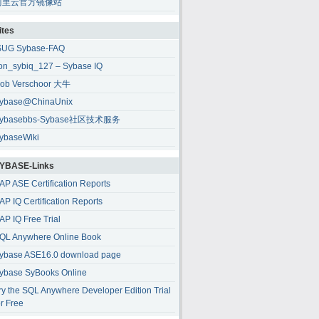
阿里云官方镜像站
ites
SUG Sybase-FAQ
ion_sybiq_127 – Sybase IQ
ob Verschoor 大牛
ybase@ChinaUnix
ybasebbs-Sybase社区技术服务
ybaseWiki
YBASE-Links
AP ASE Certification Reports
AP IQ Certification Reports
AP IQ Free Trial
QL Anywhere Online Book
ybase ASE16.0 download page
ybase SyBooks Online
ry the SQL Anywhere Developer Edition Trial
or Free