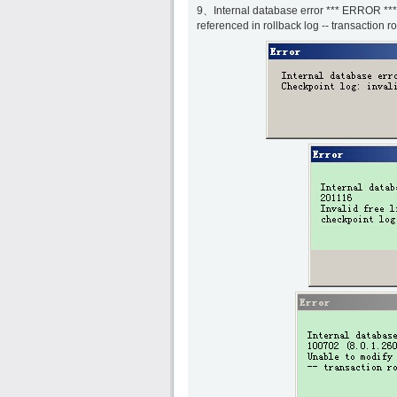
9、Internal database error *** ERROR *** 
referenced in rollback log -- transaction r