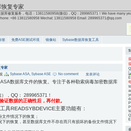
库恢复专家
据库修复服务，电话：13811580958(微信)，QQ：289965371！We have many years of exp
 Phone: +86 13811580958 Wechat: 13811580958 Email: 289965371@qq.com
标签
免费ASE测试环境
镜像站
Sybase数据库恢复工具
修复专家
Q
Sybase ASA
,
Sybase ASE
No comment
围观
发表评论
E
base ASA数据库文件的恢复。专注于各种勒索病毒加密数据库
电
W
a
），QQ： 289965371！
y
d
验证数据的正确性后，再付款。
P
P
复工具READSYBDEVICE主要功能有：
W
Q
份文件情况下的恢复；
E
况下的恢复，甚至数据库文件不存在而只有损坏的备份文件情况下