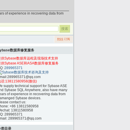
erience in recovering data from
RSS
订阅
Sybase数据库修复服务
提供Sybase数据库远程及现场技术支持
提供Sybase ASE和ASA数据库修复服务
Q :
289965371
mail:
289965371@qq.com
话:
13811580958(微信)
e supply technical support for Sybase ASE
nd Sybase SQL Anywhere, also have many
ears of experience in recovering data from
amanged Sybase devices.
lease contact us:
hone:
+86 13811580958
echat: 13811580958
Q: 289965371
mail: 289965371@qq.com
分类目录