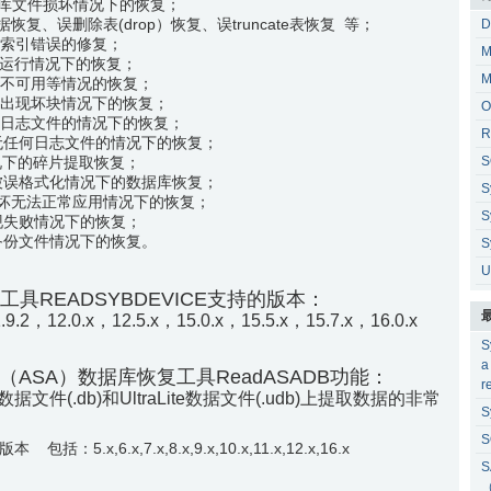
库文件损坏情况下的恢复；
数据恢复、误删除表(drop）恢复、误truncate表恢复 等；
D
、索引错误的修复；
M
常运行情况下的恢复；
M
，不可用等情况的恢复；
部出现坏块情况下的恢复；
O
但有日志文件的情况下的恢复；
R
件无任何日志文件的情况下的恢复；
情况下的碎片提取恢复；
S
库被误格式化情况下的数据库恢复；
S
统表损坏无法正常应用情况下的恢复；
S
出现失败情况下的恢复；
的备份文件情况下的恢复。
S
U
复工具READSYBDEVICE支持的版本：
.9.2，12.0.x，12.5.x，15.0.x，15.5.x，15.7.x，16.0.x
S
a
here （ASA）数据库恢复工具ReadASADB功能：
r
数据文件(.db)和UltraLite数据文件(.udb)上提取数据的非常
S
S
括：5.x,6.x,7.x,8.x,9.x,10.x,11.x,12.x,16.x
S