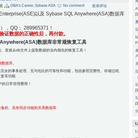
DBA's Career
,
Sybase ASA
No comment
围观
发表评论
 Enterprise(ASE)以及 Sybase SQL Anywhere(ASA)数据库
[
微信），QQ：
289965371！
验证数据的正确性后，再付款。
N
QL Anywhere(ASA)数据库非常规恢复工具
P
系统、直接从db文件上提取数据的业内领先的恢复工具！
户
移动数据库。
能，包括完全的事务处理、无与伦比的可靠性和功能，包括参照完整性、存储过程、
S
恢复等功能
户的日常管理费用！
S
[
S
[
入式设备的、具有同步功能的关系数据库
S
L
L