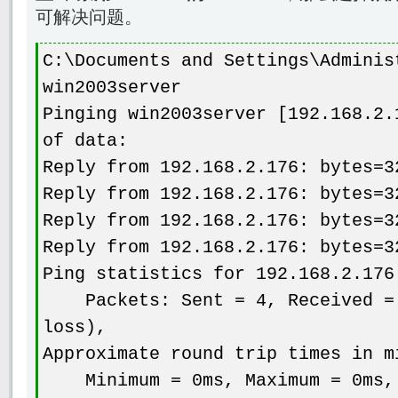
可解决问题。
C:\Documents and Settings\Adminis
win2003server
Pinging win2003server [192.168.2.
of data:
Reply from 192.168.2.176: bytes=3
Reply from 192.168.2.176: bytes=3
Reply from 192.168.2.176: bytes=3
Reply from 192.168.2.176: bytes=3
Ping statistics for 192.168.2.176
Packets: Sent = 4, Received = 
loss),
Approximate round trip times in m
Minimum = 0ms, Maximum = 0ms, 