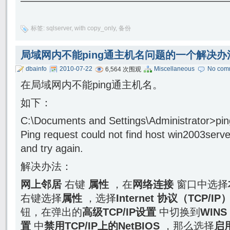
————————————————————
标签:
sqlserver
,
with copy_only
,
备份
局域网内不能ping通主机名问题的一个解决办
dbainfo
2010-07-22
Miscellaneous
No com
6,564 次围观
在局域网内不能ping通主机名。
如下：
C:\Documents and Settings\Administrator>pi
Ping request could not find host win2003serv
and try again.
解决办法：
网上邻居
右键
属性
，在
网络连接
窗口中选择
右键选择
属性
，选择
Internet 协议（TCP/IP
钮，在弹出的
高级TCP/IP设置
中切换到
WINS
置
中
禁用TCP/IP上的NetBIOS
，那么选择
启用