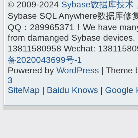
© 2009-2024
Sybase数据库技
Sybase SQL Anywhere数据库
QQ：289965371！We have many yea
from damanged Sybase devices. 
13811580958 Wechat: 1381158
备2020043699号-1
Powered by
WordPress
| Theme 
3
SiteMap
|
Baidu Knows
|
Google