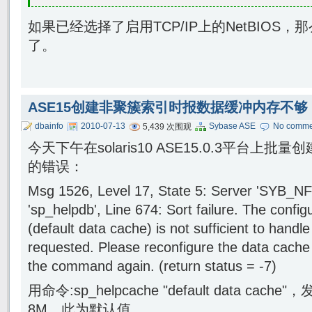
如果已经选择了启用TCP/IP上的NetBIOS
了。
ASE15创建非聚簇索引时报数据缓冲内存不够
dbainfo
2010-07-13
Sybase ASE
No comme
5,439 次围观
今天下午在solaris10 ASE15.0.3平台上
的错误：
Msg 1526, Level 17, State 5: Server 'SYB_N
'sp_helpdb', Line 674: Sort failure. The config
(default data cache) is not sufficient to handle
requested. Please reconfigure the data cache 
the command again. (return status = -7)
用命令:sp_helpcache "default data c
8M，此为默认值。