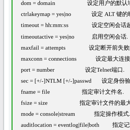
dom = domain
设定用户的默认
ctrlakeymap = yes|no
设定
ALT
键的
timeout = hh:mm:ss 设定空闲
timeoutactive = yes|no
启用空闲会话
maxfail = attempts
设定断开前失败
maxconn = connections
设定最大连
port = number
设定
Telnet
端口
.
sec = [+/-]NTLM [+/-]passwd
设定身份
fname = file
指定审计文件名
.
fsize = size
指定审计文件的最
mode = console|stream
指定操作模式
auditlocation = eventlog|file|both
指定记