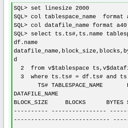
SQL> set linesize 2000
SQL> col tablespace_name format 
SQL> col datafile_name format a40
SQL> select ts.ts#,ts.name tables
df.name
datafile_name,block_size,blocks,b
d
2 from v$tablespace ts,v$dataf
3 where ts.ts# = df.ts# and ts.
TS# TABLESPACE_NAME F
DATAFILE_N
BLOCK_SIZE BLOCKS BYTES ST
---------- ---------------- -----
---------------------------- ----