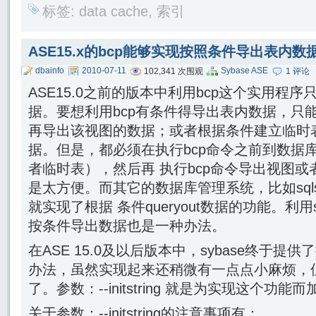
标签:
data cache
,
索引
ASE15.x的bcp能够实现按照条件导出表内数
dbainfo
2010-07-11
Sybase ASE
102,341 次围观
1 评论
ASE15.0之前的版本中利用bcp这个实用程
据。要想利用bcp有条件得导出表内数据，只
再导出该视图的数据；或者根据条件建立临时
据。但是，都必须在执行bcp命令之前到数据
者临时表），然后再 执行bcp命令导出视图
是太方便。而其它的数据库管理系统，比如sqlserver
就实现了根据 条件queryout数据的功能。利用s
按条件导出数据也是一种办法。
在ASE 15.0及以后版本中，sybase终于
办法，虽然实现起来还稍微有一点点小麻烦，
了。参数：--initstring 就是为实现这个功能
关于参数：--initstring的注意事项有：