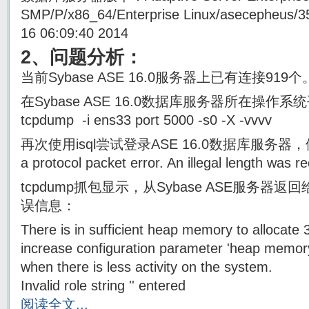
SMP/P/x86_64/Enterprise Linux/asecepheus/3
16 06:09:40 2014
2、问题分析：
当前Sybase ASE 16.0服务器上已有连接919个
在Sybase ASE 16.0数据库服务器所在操作系
tcpdump -i ens33 port 5000 -s0 -X -vvvv
再次使用isql尝试登录ASE 16.0数据库服务器，
a protocol packet error. An illegal length was 
tcpdump抓包显示，从Sybase ASE服务
误信息：
There is in sufficient heap memory to allocate 
increase configuration parameter 'heap memory 
when there is less activity on the system.
Invalid role string '' entered
阅读全文...