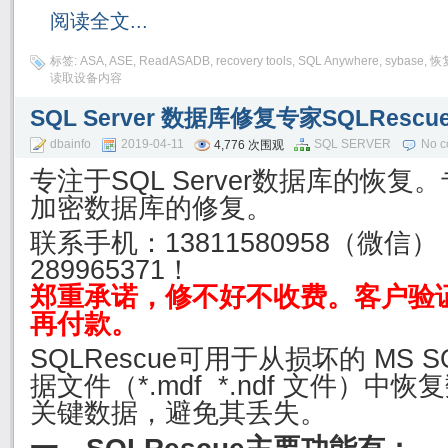
阅读全文...
标签:
ASA
,
ASE
,
ReadASADB
,
recovery tools
,
SQL Anywhere
,
sybase
,
恢
读取设备内容
SQL Server 数据库修复专家SQLRescu
dbainfo
2019-04-11
SQL SERVER
No 
4,776 次围观
专注于SQL Server数据库的恢
加密数据库的修复。
联系手机：
13811580958（微信
289965371！
郑重承诺，修不好不收费。客户验
再付款。
SQLRescue可用于从损坏的 MS SQ
据文件（*.mdf *.ndf 文件）
关键数据，避免其丢失。