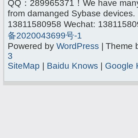
QQ：289965371！We have many yea
from damanged Sybase devices. 
13811580958 Wechat: 1381158
备2020043699号-1
Powered by
WordPress
| Theme 
3
SiteMap
|
Baidu Knows
|
Google