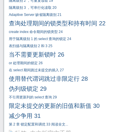
隔离级别
2
，可重复读取
19
隔离级别
3
，可串行化读取
20
Adaptive Server
缺省隔离级别
21
查询处理期间的锁类型和持有时间
22
create index
命令期间的锁类型
24
用于隔离级别
1
的
select
查询的锁定
24
表扫描与隔离级别
2
和
3 25
当不需要更新锁时
26
or
处理期间的锁定
26
在
select
期间跳过未提交的插入
27
使用替代谓词跳过非限定行
28
伪列级锁定
29
不引用更新列的
select
查询
29
限定未提交的更新的旧值和新值
30
减少争用
31
第
2
章
锁定配置和调优
33
阅读全文...