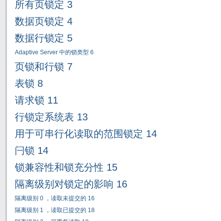
所有页锁定
3
数据页锁定
4
数据行锁定
5
Adaptive Server
中的锁类型
6
页锁和行锁
7
表锁
8
请求锁
11
行锁定系统表
13
用于可串行
化读取的范围锁定
14
闩锁
14
锁兼容性和锁充分性
15
隔离级别对锁定的影响
16
隔离级别
0
，读取未提交的
16
隔离级别
1
，读取已提交的
18