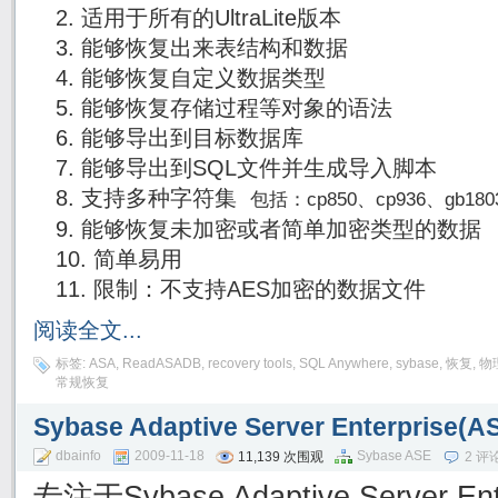
适用于所有的UltraLite版本
能够恢复出来表结构和数据
能够恢复自定义数据类型
能够恢复存储过程等对象的语法
能够导出到目标数据库
能够导出到SQL文件并生成导入脚本
支持多种字符集
包括：cp850、cp936、gb180
能够恢复未加密或者简单加密类型的数据
简单易用
限制：不支持AES加密的数据文件
阅读全文...
标签:
ASA
,
ReadASADB
,
recovery tools
,
SQL Anywhere
,
sybase
,
恢复
,
物
常规恢复
Sybase Adaptive Server Enterpri
dbainfo
2009-11-18
Sybase ASE
11,139 次围观
2 评
专注于Sybase Adaptive Server En