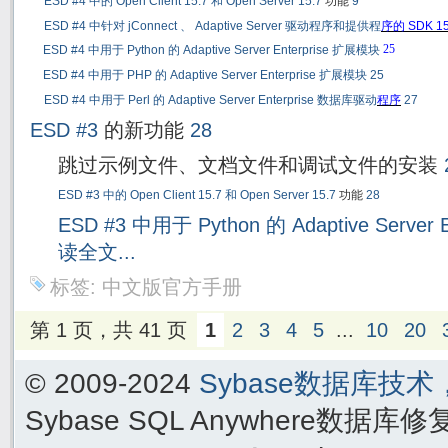
ESD #4
中的
Open Client 15.7
和
Open Server 15.7
功能
9
ESD #4
中针对
jConnect
、
Adaptive Server
驱动程序和提供程
序的
SDK 1
25
ESD #4
中用于
Python
的
Adaptive Server Enterprise
扩展模块
ESD #4
中用于
PHP
的
Adaptive Server Enterprise
扩展模块
25
ESD #4
中用于
Perl
的
Adaptive Server Enterprise
数据库驱动
程序
27
ESD #3
的新功能
28
跳过示例文件、文档文件和调试文件的安装
ESD #3
中的
Open Client 15.7
和
Open Server 15.7
功能
28
ESD #3
中用于
Python
的
Adaptive Server 
读全文...
标签:
中文版官方手册
第 1 页，共 41 页
1
2
3
4
5
...
10
20
© 2009-2024
Sybase数据库技
Sybase SQL Anywhere数据库