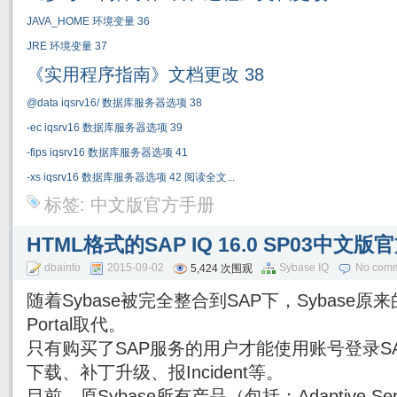
JAVA_HOME
环境变量
36
JRE
环境变量
37
《实用程序指南》文档更改
38
@data iqsrv16/
数据库服务器选项
38
-ec iqsrv16
数据库服务器选项
39
-fips iqsrv16
数据库服务器选项
41
-xs iqsrv16
数据库服务器选项
42
阅读全文...
标签:
中文版官方手册
HTML格式的SAP IQ 16.0 SP03中
dbainfo
2015-09-02
Sybase IQ
No com
5,424 次围观
随着Sybase被完全整合到SAP下，Sybase原来的
Portal取代。
只有购买了SAP服务的用户才能使用账号登录SAP Su
下载、补丁升级、报Incident等。
目前，原Sybase所有产品（包括：Adaptive Server