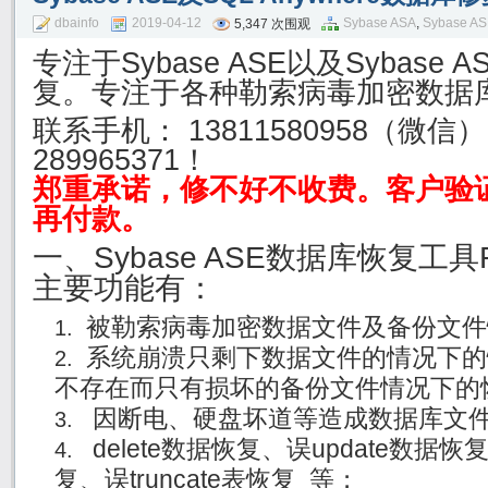
dbainfo
2019-04-12
Sybase ASA
,
Sybase A
5,347 次围观
专注于Sybase ASE以及Sybase
复。专注于各种勒索病毒加密数据
联系手机： 13811580958（微信
289965371！
郑重承诺，修不好不收费。客户验
再付款。
一、Sybase ASE数据库恢复工具R
主要功能有：
被勒索病毒加密数据文件及备份文
系统崩溃只剩下数据文件的情况下的
不存在而只有损坏的备份文件情况下的
因断电、硬盘坏道等造成数据库文
delete数据恢复、误update数据恢
复、误truncate表恢复 等；