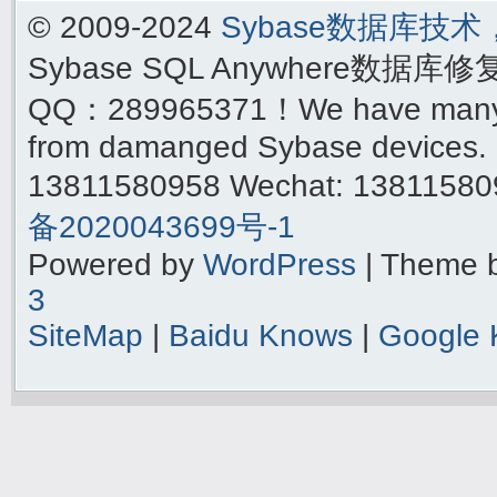
© 2009-2024
Sybase数据库技
Sybase SQL Anywhere数据库
QQ：289965371！We have many yea
from damanged Sybase devices. 
13811580958 Wechat: 1381158
备2020043699号-1
Powered by
WordPress
| Theme 
3
SiteMap
|
Baidu Knows
|
Google