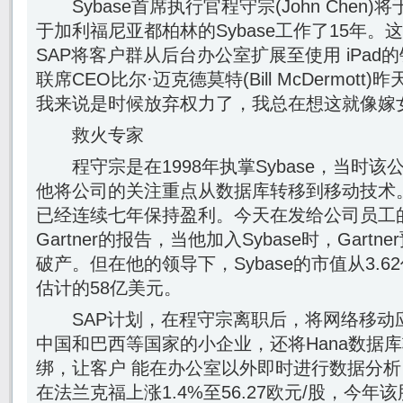
Sybase首席执行官程守宗(John Chen
于加利福尼亚都柏林的Sybase工作了15年。
SAP将客户群从后台办公室扩展至使用 iPad
联席CEO比尔·迈克德莫特(Bill McDermot
我来说是时候放弃权力了，我总在想这就像嫁
救火专家
程守宗是在1998年执掌Sybase，当时该
他将公司的关注重点从数据库转移到移动技术。当S
已经连续七年保持盈利。今天在发给公司员工
Gartner的报告，当他加入Sybase时，Gart
破产。但在他的领导下，Sybase的市值从3.6
估计的58亿美元。
SAP计划，在程守宗离职后，将网络移动
中国和巴西等国家的小企业，还将Hana数据
绑，让客户 能在办公室以外即时进行数据分析
在法兰克福上涨1.4%至56.27欧元/股，今年