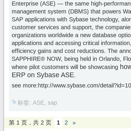
Enterprise (ASE) — the same high-performanc
management system (DBMS) that powers Wall 
SAP applications with Sybase technology, alo
customer services and support, the companies
organizations worldwide a new database optio
applications and accessing critical information
efficiency gains and cost reductions. The a
SAPPHIRE® NOW, being held in Orlando, Flor
how
where pilot customers will be showcasing
ERP on Sybase ASE.
see more:http://www.sybase.com/detail?id=1
标签:
ASE
,
sap
第 1 页，共 2 页
1
2
»