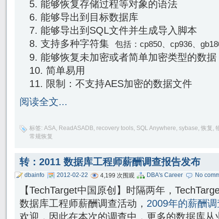
能够恢复存储过程等对象的语法
能够导出到目标数据库
能够导出到SQL文件并生成导入脚本
支持多种字符集
包括：cp850、cp936、gb18
能够恢复未加密或者简单加密类型的数据
简单易用
限制：不支持AES加密的数据文件
阅读全文...
标签:
ASA
,
ReadASADB
,
recovery tools
,
SQL Anywhere
,
sybase
,
恢复
,
常规恢复
转：2011 数据库工程师薪酬调查报告发布
dbainfo
2012-02-22
DBA's Career
No comm
4,199 次围观
【TechTarget中国原创】时隔两年，TechTa
数据库工程师薪酬调查活动，
2009年的薪酬
欢迎，因此在本次的调查中，更多的数据库从