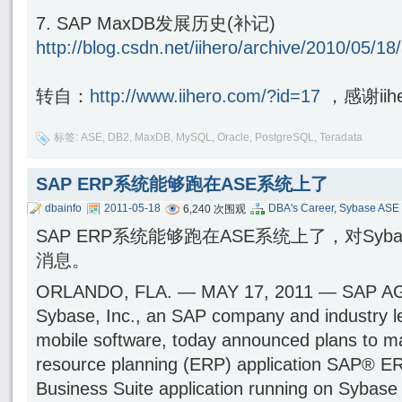
7. SAP MaxDB发展历史(补记)
http://blog.csdn.net/iihero/archive/2010/05/1
转自：
http://www.iihero.com/?id=17
，感谢iih
标签:
ASE
,
DB2
,
MaxDB
,
MySQL
,
Oracle
,
PostgreSQL
,
Teradata
SAP ERP系统能够跑在ASE系统上了
dbainfo
2011-05-18
DBA's Career
,
Sybase ASE
6,240 次围观
SAP ERP系统能够跑在ASE系统上了，对Syb
消息。
ORLANDO, FLA. — MAY 17, 2011 — SAP AG
Sybase, Inc., an SAP company and industry le
mobile software, today announced plans to ma
resource planning (ERP) application SAP® ER
Business Suite application running on Sybase