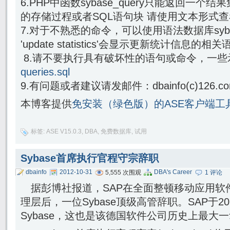
6.PHP中函数sybase_query只能返回一
的存储过程或者SQL语句块 请使用文本形式
7.对于不熟悉的命令，可以使用语法数据库sybsynt
'update statistics'会显示更新统计信息的相
8.请不要执行具有破坏性的语句或命令，一些
queries.sql
9.有问题或者建议请发邮件：dbainfo(c)126.c
本博客提供
免安装（绿色版）的ASE客户端工具Syba
标签:
ASE V15.0.3
,
DBA
,
免费数据库
,
试用
Sybase首席执行官程守宗辞职
dbainfo
2012-10-31
DBA's Career
5,555 次围观
1 评论
据彭博社报道，SAP在全面整顿移动应用软件开
理层后，一位Sybase顶级高管辞职。SAP于2
Sybase，这也是该德国软件公司历史上最大