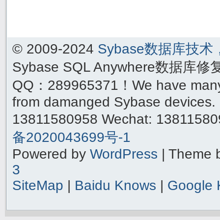
© 2009-2024
Sybase数据库技
Sybase SQL Anywhere数据库
QQ：289965371！We have many yea
from damanged Sybase devices. 
13811580958 Wechat: 1381158
备2020043699号-1
Powered by
WordPress
| Theme 
3
SiteMap
|
Baidu Knows
|
Google