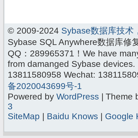
© 2009-2024
Sybase数据库技
Sybase SQL Anywhere数据库
QQ：289965371！We have many yea
from damanged Sybase devices. 
13811580958 Wechat: 1381158
备2020043699号-1
Powered by
WordPress
| Theme 
3
SiteMap
|
Baidu Knows
|
Google