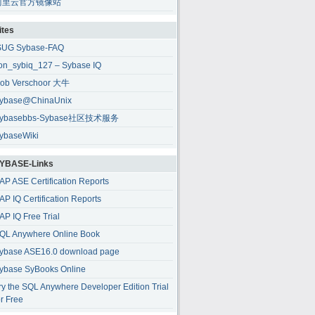
阿里云官方镜像站
ites
SUG Sybase-FAQ
ion_sybiq_127 – Sybase IQ
ob Verschoor 大牛
ybase@ChinaUnix
ybasebbs-Sybase社区技术服务
ybaseWiki
YBASE-Links
AP ASE Certification Reports
AP IQ Certification Reports
AP IQ Free Trial
QL Anywhere Online Book
ybase ASE16.0 download page
ybase SyBooks Online
ry the SQL Anywhere Developer Edition Trial
or Free