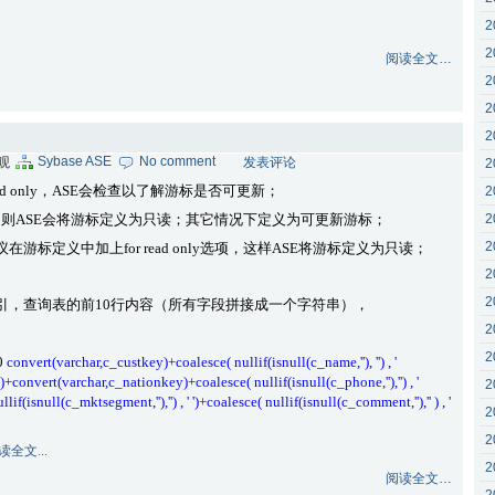
2
2
阅读全文…
2
2
2
Sybase ASE
No comment
围观
发表评论
2
 read only，ASE会检查以了解游标是否可更新；
2
子句，则ASE会将游标定义为只读；其它情况下定义为可更新游标；
2
2
标定义中加上for read only选项，这样ASE将游标定义为只读；
2
2
建有唯一索引，查询表的前10行内容（所有字段拼接成一个字符串），
2
2
10
convert(varchar,c_custkey)+coalesce( nullif(isnull(c_name,''), '') , '
 ' ')+convert(varchar,c_nationkey)+coalesce( nullif(isnull(c_phone,''),'') , '
2
f(isnull(c_mktsegment,''),'') , ' ')+coalesce( nullif(isnull(c_comment,''),'' ) , '
2
2
读全文...
2
阅读全文…