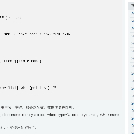
2
 ]; then
2
2
d -e 's/^ *//;s/ *$//;s/= */=/'
2
2
2
2
) from ${table_name}
2
2
2
ame.list|awk '{print $1}'`"
2
2
2
的用户名、密码、服务器名称、数据库名称即可。
2
 from sysobjects where type='U' order by name，比如：name
2
2
的话，可能得用到游标了。
2