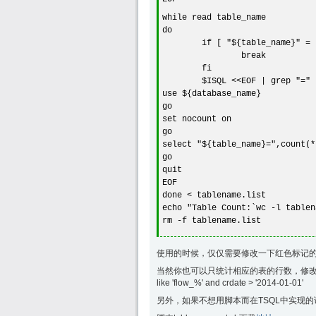
while read table_name
do
if [ "${table_name}" = ""
break
fi
$ISQL <<EOF | grep "=" | se
use ${database_name}
go
set nocount on
go
select "${table_name}=",count(*
go
quit
EOF
done < tablename.list
echo "Table Count:`wc -l tablen
rm -f tablename.list
使用的时候，仅仅需要修改一下红色标记
当然你也可以只统计相应的表的行数，修改select name
like 'flow_%' and crdate > '2014-01-01'
另外，如果不想用脚本而在TSQL中实现