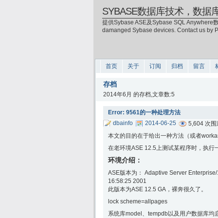
SYBASE数据库技术，数据
提供Sybase ASE及Sybase SQL Anywhere数
damanged Sybase devices. Contact us by
首页
关于
订阅
归档
留言
存档
2014年6月 的存档,文章数:5
Error: 9561的一种处理方法
dbainfo
2014-06-25
5,604 次
本文的目的在于给出一种方法（或者workarou
在老环境ASE 12.5上测试某程序时，执行一些
环境介绍：
ASE版本为： Adaptive Server Enterprise/12
16:58:25 2001
此版本为ASE 12.5 GA，裸奔很久了。
lock scheme=allpages
系统库model、tempdb以及用户数据库