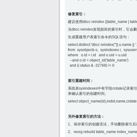
修复索引：
建议使用dbcc reindex ({table_name | table
当dbcc reindex发现损坏的索引时，它
生成重建用户表索引命令的SQL语句：
select distinct 'dbcc reindex('''|| u.name || '.'
from sysobjects o, sysindexes i, sysuser
where o.id = i.id and o.uid = u.uid
--and o.id = object_id('table_name')
and (i.status & -32768) != 0
索引重建时间：
系统表sysindexes中有字段crdate记录索引
来确认索引的创建时间。
select object_name(id),indid,name,crdate
另外修复索引的方法：
1、保存索引的创建语法，手动删除索引后
2、reorg rebuild table_name index_nam