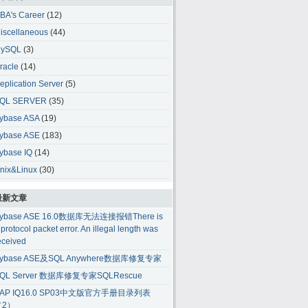
BA's Career
(12)
iscellaneous
(44)
ySQL
(3)
racle
(14)
eplication Server
(5)
QL SERVER
(35)
ybase ASA
(19)
ybase ASE
(183)
ybase IQ
(14)
nix&Linux
(30)
最新文章
ybase ASE 16.0数据库无法连接报错There is
 protocol packet error. An illegal length was
eceived
ybase ASE及SQL Anywhere数据库修复专家
QL Server 数据库修复专家SQLRescue
AP IQ16.0 SP03中文版官方手册目录列表
（2）