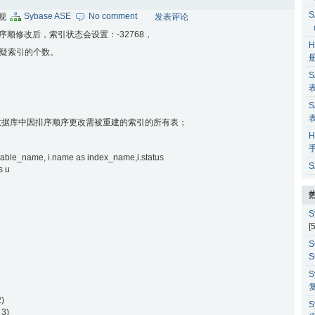
S
Sybase ASE
No comment
围观
发表评论
排序顺修改后，索引状态会设置：-32768，
H
库中可疑索引的个数。
S
S
中因排序顺序更改需被重建的索引的所有表；
H
table_name, i.name as index_name,i.status
S
s u
S
[
S
S
S
2)
S
 3)