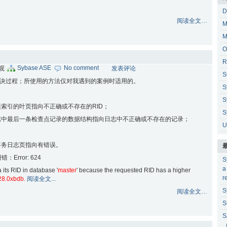
D
阅读全文…
M
M
O
R
Sybase ASE
No comment
围观
发表评论
S
24的解决过程；所使用的方法仅对我遇到的案例时适用的。
S
S
簇索引的叶页指向不正确或不存在的RID；
S
志中最后一条检查点记录的数据结构指向日志中不正确或不存在的记录；
U
事务日志页指向有错误。
Error: 624
S
a
a its RID in database '
master
' because the requested RID has a higher
r
28.0xbdb.
阅读全文...
S
阅读全文…
S
S