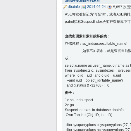
查找并修复损坏的索引
dbainfo
2014-06-24
5,857 次
ASE将索引标记为“可疑”时，或者ASE的
patrol指标SuspectIndex会监控数据
查找出现索引索引损坏的表：
存储过程：sp_indsuspect [table_name]
如果不加表名，就是查找当前数据库
或：
select u.name as user_name, o.name as 
from sysobjects o, sysindexes i, sysuser
where o.id = i.id and o.uid = u.uid
--and o.id = object_id('table_name')
and (i.status & -32768) != 0
例子：
1> sp_indsuspect
2> go
Suspect indexes in database dbainfo:
Own.Tab.Ind (Obj_ID, Ind_ID)
----------------------------------------------
dbo.sysqueryplans.csysqueryplans (27, 
dbo.sysqueryplans.ncsysqueryplans (27,