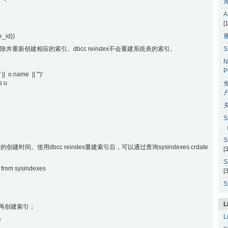
[
_id})
会删除并重新创建相应的索引。dbcc reindex不会重建系统表的索引。
N
P
 || o.name || ''')'
s u
户
S
S
的创建时间。使用dbcc reindex重建索引后，可以通过查询sysindexes.crdate
[
S
 from sysindexes
[
S
L
再创建索引；
L
e