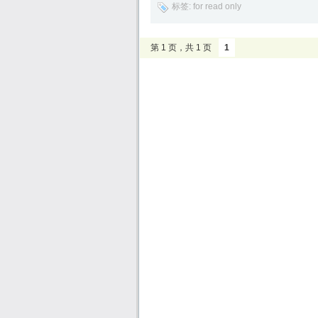
标签:
for read only
第 1 页，共 1 页
1