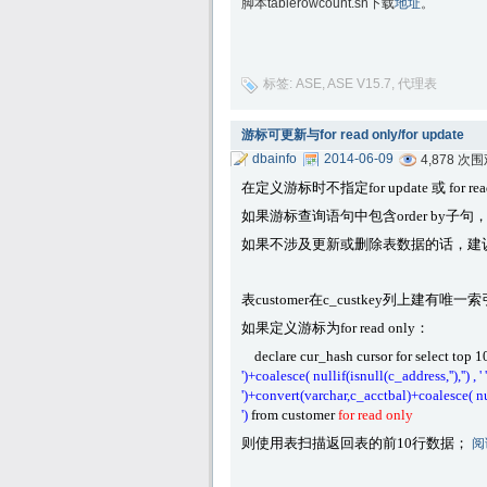
脚本tablerowcount.sh下载
地址
。
标签:
ASE
,
ASE V15.7
,
代理表
游标可更新与for read only/for update
dbainfo
2014-06-09
4,878 次
在定义游标时不指定for update 或 for
如果游标查询语句中包含order by
如果不涉及更新或删除表数据的话，建议在游
表customer在c_custkey列上
如果定义游标为for read only：
declare cur_hash cursor for select top 
')+coalesce( nullif(isnull(c_address,''),'') ,
')+convert(varchar,c_acctbal)+coalesce( nulli
')
from customer
for read only
则使用表扫描返回表的前10行数据；
阅