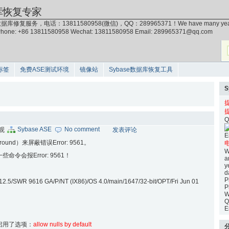
库恢复专家
据库修复服务，电话：13811580958(微信)，QQ：289965371！We have many years of exp
 Phone: +86 13811580958 Wechat: 13811580958 Email: 289965371@qq.com
标签
免费ASE测试环境
镜像站
Sybase数据库恢复工具
Q
Sybase ASE
No comment
围观
发表评论
E
nd）来屏蔽错误Error: 9561。
电
W
命令会报Error: 9561！
a
y
d
P
.5/SWR 9616 GA/P/NT (IX86)/OS 4.0/main/1647/32-bit/OPT/Fri Jun 01
P
W
Q
E
均启用了选项：
allow nulls by default