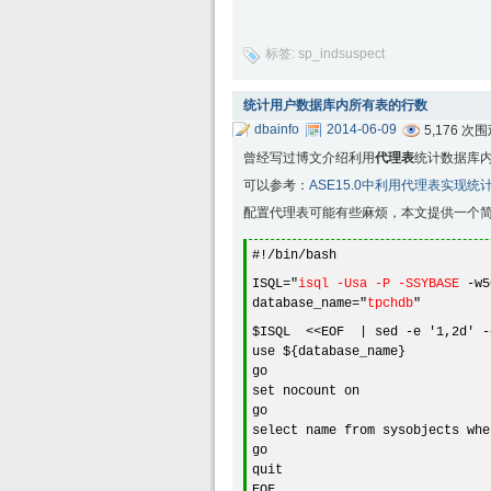
标签:
sp_indsuspect
统计用户数据库内所有表的行数
dbainfo
2014-06-09
5,176 次
曾经写过博文介绍利用
代理表
统计数据库
可以参考：
ASE15.0中利用代理表实现
配置代理表可能有些麻烦，本文提供一个
#!/bin/bash
ISQL="
isql -Usa -P -SSYBASE
-w5
database_name="
tpchdb
"
$ISQL <<EOF | sed -e '1,2d' -e
use ${database_name}
go
set nocount on
go
select name from sysobjects whe
go
quit
EOF