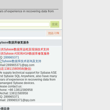
erience in recovering data from
RSS
订阅
Sybase数据库修复服务
提供Sybase数据库远程及现场技术支持
提供Sybase ASE和ASA数据库修复服务
Q :
289965371
mail:
289965371@qq.com
话:
13811580958(微信)
e supply technical support for Sybase ASE
nd Sybase SQL Anywhere, also have many
ears of experience in recovering data from
amanged Sybase devices.
lease contact us:
hone:
+86 13811580958
echat: 13811580958
Q: 289965371
mail: 289965371@qq.com
分类目录