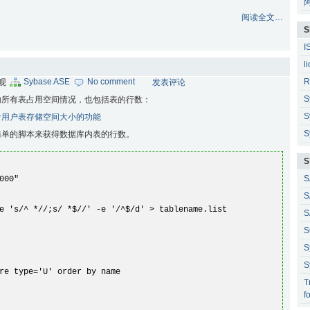
阅读全文…
S
I
l
Sybase ASE
No comment
R
围观
发表评论
S
内所有表占用空间情况，也包括表的行数：
S
统计用户表存储空间大小的功能
S
简单的脚本来获得数据库内表的行数。
S
S
000"
S
 's/^ *//;s/ *$//' -e '/^$/d' > tablename.list
S
S
S
S
re type='U' order by name
T
f