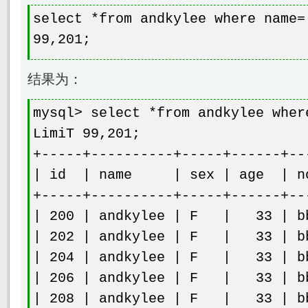
select *from andkylee where name=
99,201;
结果为：
mysql> select *from andkylee wher
LimiT 99,201;
+-----+----------+-----+------+--
| id | name | sex | age 
+-----+----------+-----+------+--
| 200 | andkylee | F | 33 | bb
| 202 | andkylee | F | 33 | bb
| 204 | andkylee | F | 33 | bb
| 206 | andkylee | F | 33 | bb
| 208 | andkylee | F | 33 | bb