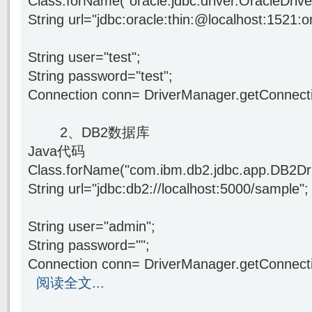
Class.forName("oracle.jdbc.driver.OracleDri
String url="jdbc:oracle:thin:@localhost:15
String user="test";
String password="test";
Connection conn= DriverManager.getConnect
2、DB2数据库
Java代码
Class.forName("com.ibm.db2.jdbc.app.DB2Dr
String url="jdbc:db2://localhost:5000/sa
String user="admin";
String password="";
Connection conn= DriverManager.getConnect
阅读全文...