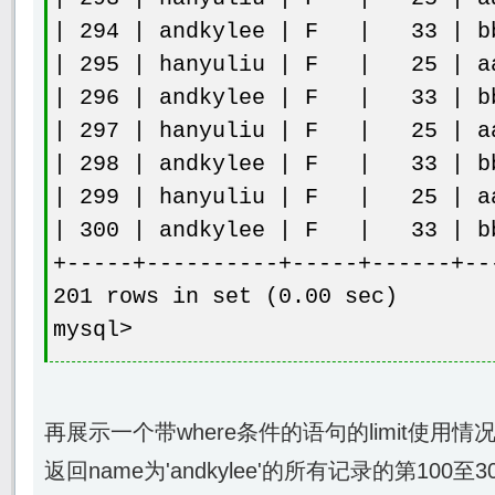
| 294 | andkylee | F | 33 | bb
| 295 | hanyuliu | F | 25 | aa
| 296 | andkylee | F | 33 | bb
| 297 | hanyuliu | F | 25 | aa
| 298 | andkylee | F | 33 | bb
| 299 | hanyuliu | F | 25 | aa
| 300 | andkylee | F | 33 | bb
+-----+----------+-----+------+--
201 rows in set (0.00 sec)
mysql>
再展示一个带where条件的语句的limit使用情
返回name为'andkylee'的所有记录的第100至