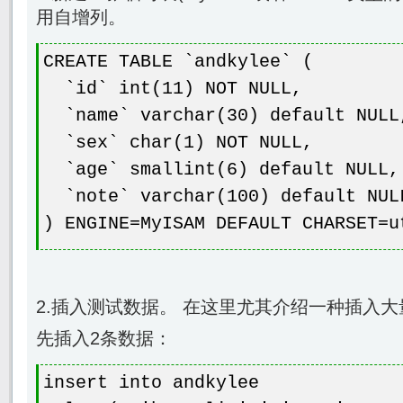
用自增列。
CREATE TABLE `andkylee` (
`id` int(11) NOT NULL,
`name` varchar(30) default NULL
`sex` char(1) NOT NULL,
`age` smallint(6) default NULL,
`note` varchar(100) default NUL
) ENGINE=MyISAM DEFAULT CHARSET=u
2.插入测试数据。 在这里尤其介绍一种插入
先插入2条数据：
insert into andkylee