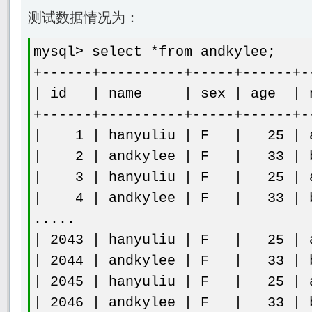
测试数据情况为：
mysql> select *from andkylee;
+------+----------+-----+------+-
| id | name | sex | age
+------+----------+-----+------+-
| 1 | hanyuliu | F | 25 | aa
| 2 | andkylee | F | 33 | bb
| 3 | hanyuliu | F | 25 | aa
| 4 | andkylee | F | 33 | bb
.....
| 2043 | hanyuliu | F | 25 | a
| 2044 | andkylee | F | 33 | b
| 2045 | hanyuliu | F | 25 | a
| 2046 | andkylee | F | 33 | b