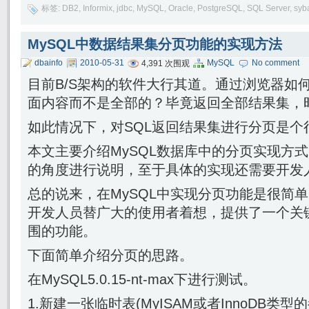
标签:
DB2
,
Informix
,
jdbc
,
MySQL
,
Oracle
,
PostgreSQL
,
SQL Server
,
syb
MySQL中数据结果集分页功能的实现方法
dbainfo
2010-05-31
MySQL
No comment
4,391 次围观
目前B/S架构的软件大行其道。通过浏览器如
面内容而不是全部的？毕竟返回全部结果集，
如此情况下，对SQL返回结果集进行分页是个
本文主要介绍MySQL数据库中的分页实现方
的角度进行说明，至于具体的实现还需要开发
总的说来，在MySQL中实现分页功能是很简单
开发人员替广大的使用者着想，提供了一个关键字
围的功能。
下面简单介绍分页的思路。
在MySQL5.0.15-nt-max下进行测试。
1.新建一张临时表(MyISAM或者InnoDB类