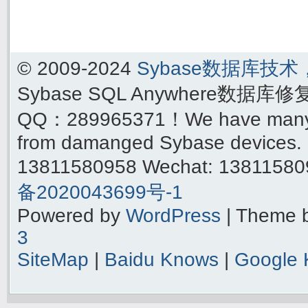
© 2009-2024
Sybase数据库技
Sybase SQL Anywhere数据库
QQ：289965371！We have many yea
from damanged Sybase devices. 
13811580958 Wechat: 1381158
备2020043699号-1
Powered by
WordPress
| Theme 
3
SiteMap
|
Baidu Knows
|
Google