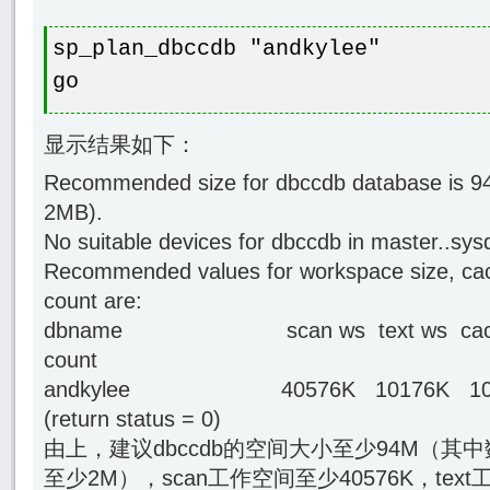
sp_plan_dbccdb "andkylee"
go
显示结果如下：
Recommended size for dbccdb database is 9
2MB).
No suitable devices for dbccdb in master..sys
Recommended values for workspace size, cac
count are:
dbname scan ws text ws cache 
count
andkylee 40576K 10176K 10
(return status = 0)
由上，建议dbccdb的空间大小至少94M（其
至少2M），scan工作空间至少40576K，text