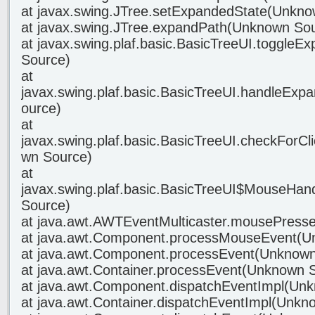
at javax.swing.JTree.setExpandedState(Unkno
at javax.swing.JTree.expandPath(Unknown So
at javax.swing.plaf.basic.BasicTreeUI.toggle
Source)
at
javax.swing.plaf.basic.BasicTreeUI.handleExp
ource)
at
javax.swing.plaf.basic.BasicTreeUI.checkForC
wn Source)
at
javax.swing.plaf.basic.BasicTreeUI$MouseHa
Source)
at java.awt.AWTEventMulticaster.mousePress
at java.awt.Component.processMouseEvent(U
at java.awt.Component.processEvent(Unknown
at java.awt.Container.processEvent(Unknown 
at java.awt.Component.dispatchEventImpl(Un
at java.awt.Container.dispatchEventImpl(Unkn