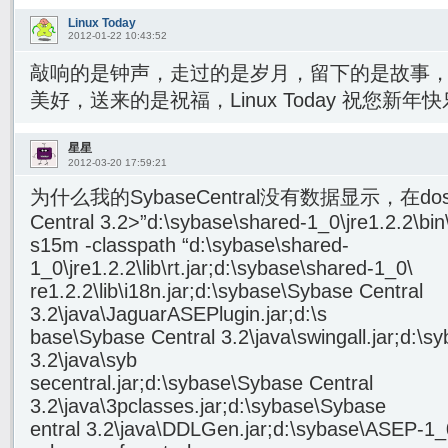
Linux Today
2012-01-22 10:43:52
敲响的是钟声，走过的是岁月，留下的是故事
美好，送来的是祝福，Linux Today 祝您新年
星星
2012-03-20 17:59:21
为什么我的SybaseCentral没有数据显示，在dos里报
Central 3.2>”d:\sybase\shared-1_0\jre1.2.2\bi
s15m -classpath “d:\sybase\shared-
1_0\jre1.2.2\lib\rt.jar;d:\sybase\shared-1_0\
re1.2.2\lib\i18n.jar;d:\sybase\Sybase Central
3.2\java\JaguarASEPlugin.jar;d:\s
base\Sybase Central 3.2\java\swingall.jar;d:\s
3.2\java\syb
secentral.jar;d:\sybase\Sybase Central
3.2\java\3pclasses.jar;d:\sybase\Sybase
entral 3.2\java\DDLGen.jar;d:\sybase\ASEP-1_