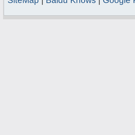
SiteMap
|
Baidu Knows
|
Google