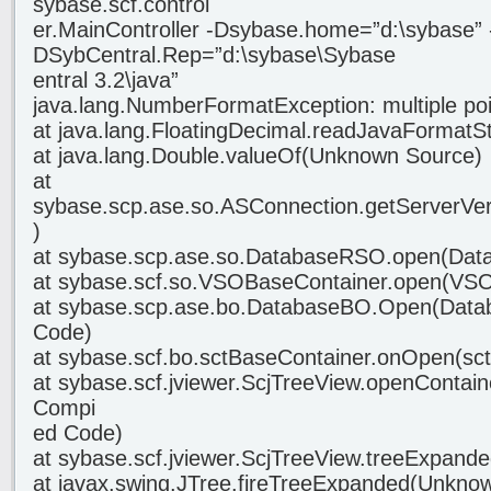
sybase.scf.control
er.MainController -Dsybase.home=”d:\sybase” 
DSybCentral.Rep=”d:\sybase\Sybase
entral 3.2\java”
java.lang.NumberFormatException: multiple po
at java.lang.FloatingDecimal.readJavaFormat
at java.lang.Double.valueOf(Unknown Source)
at
sybase.scp.ase.so.ASConnection.getServerVer
)
at sybase.scp.ase.so.DatabaseRSO.open(Dat
at sybase.scf.so.VSOBaseContainer.open(VSO
at sybase.scp.ase.bo.DatabaseBO.Open(Data
Code)
at sybase.scf.bo.sctBaseContainer.onOpen(sct
at sybase.scf.jviewer.ScjTreeView.openContain
Compi
ed Code)
at sybase.scf.jviewer.ScjTreeView.treeExpande
at javax.swing.JTree.fireTreeExpanded(Unkno