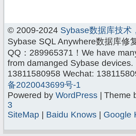
© 2009-2024
Sybase数据库技
Sybase SQL Anywhere数据库
QQ：289965371！We have many yea
from damanged Sybase devices. 
13811580958 Wechat: 1381158
备2020043699号-1
Powered by
WordPress
| Theme 
3
SiteMap
|
Baidu Knows
|
Google