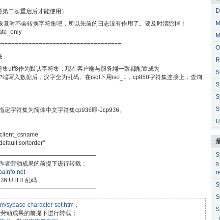
D
需要第二次重启后才能使用）
M
日志恢复时不会转换字符集吧，所以先前的日志没有作用了。要及时清除掉！
te_only
M
====================================
O
决
R
3字符集utf8作为默认字符集，现在客户端与服务端一致都配置成为
S
f8 ,发现使用客户端写入数据后，汉字全为乱码。在isql下用iso_1，cp850字符集连接上，查询
S
S
S
指定字符集为简体中文字符集cp936即-Jcp936。
U
ent_csname
lt sortorder"
S
—————————————————
尊重作者劳动成果的前提下进行转载；
a
bainfo.net
r
6 UTF8 乱码
S
—————————————————
S
om/sybase-character-set.htm
；
S
作者劳动成果的前提下进行转载；