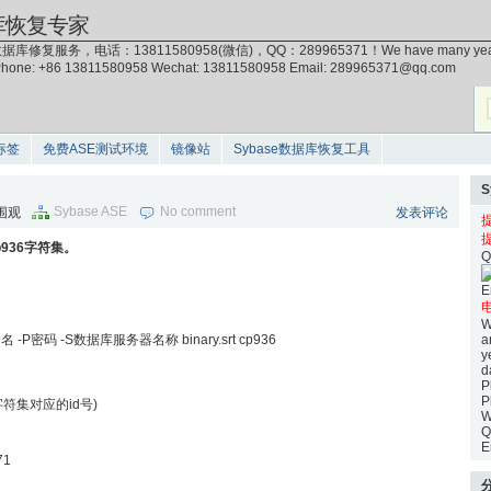
库恢复专家
据库修复服务，电话：13811580958(微信)，QQ：289965371！We have many years of exp
 Phone: +86 13811580958 Wechat: 13811580958 Email: 289965371@qq.com
标签
免费ASE测试环境
镜像站
Sybase数据库恢复工具
Sybase ASE
No comment
次围观
发表评论
936字符集。
Q
E
电
W
 -U用户名 -P密码 -S数据库服务器名称 binary.srt cp936
a
y
d
P
P
会列出字符集对应的id号)
W
Q
E
71