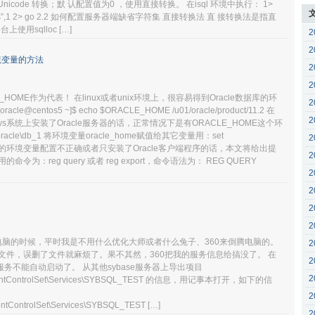
nicode 转换；默 认配置值为0 ，使用直接转换。 在isql 环境中执行： 1>
onversions”,1 2> go 2.2 如何配置服务器端缺省字符集 直接转换法 直 接转换法是指直
使用sqlloc […]
2
2
环境变量的方法
2
2
_HOME作为代表！ 在linux或者unix环境上，很容易得到Oracle数据库的环
2
entos5 ~]$ echo $ORACLE_HOME /u01/oracle/product/11.2 在
2
ows系统上安装了Oracle服务器的话，正常情况下是有ORACLE_HOME这个环
:\oracle\db_1 将环境变量oracle_home赋值给其它变量用：set
2
acle服务器的环境变量配置不正确或者只安装了Oracle客户端程序的话，本文将给出提
2
令为：reg query 或者 reg export，命令语法为： REG QUERY
2
2
2
2
化电脑的时候，平时我是不用什么优化大师或者什么兔子、360来倒腾电脑的。
2
文件，误删了文件就麻烦了。果不其然，360把我的服务信息给搞没了。 在
2
务不能自动启动了。 从其他sybase服务器上导出项目
2
rentControlSet\Services\SYBSQL_TEST 的信息，用记事本打开，如下的信
2
ControlSet\Services\SYBSQL_TEST […]
2