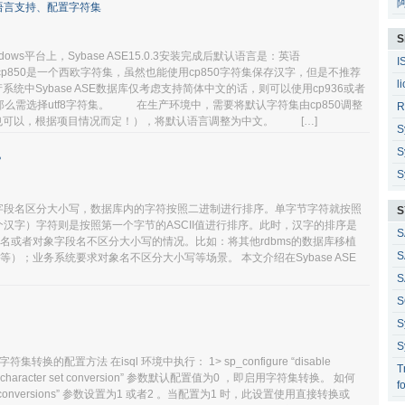
 安装中文语言支持、配置字符集
S
s平台上，Sybase ASE15.0.3安装完成后默认语言是：英语
I
50。cp850是一个西欧字符集，虽然也能使用cp850字符集保存汉字，但是不推荐
l
Sybase ASE数据库仅考虑支持简体中文的话，则可以使用cp936或者
那么需选择utf8字符集。 在生产环境中，需要将默认字符集由cp850调整
R
36也可以，根据项目情况而定！），将默认语言调整为中文。 […]
S
S
？
S
名或者字段名区分大小写，数据库内的字符按照二进制进行排序。单字节字符就按照
S
个汉字）字符则是按照第一个字节的ASCII值进行排序。此时，汉字的排序是
S
名或者对象字段名不区分大小写的情况。比如：将其他rdbms的数据库移植
S
acle等）；业务系统要求对象名不区分大小写等场景。 本文介绍在Sybase ASE
S
S
S
S
换的配置方法 在isql 环境中执行： 1> sp_configure “disable
T
“disable character set conversion” 参数默认配置值为0 ，即启用字符集转换。 如何
f
e conversions” 参数设置为1 或者2 。当配置为1 时，此设置使用直接转换或