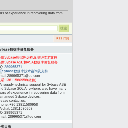
erience in recovering data from
RSS
订阅
Sybase数据库修复服务
提供Sybase数据库远程及现场技术支持
提供Sybase ASE和ASA数据库修复服务
Q :
289965371
mail:
289965371@qq.com
话:
13811580958(微信)
e supply technical support for Sybase ASE
nd Sybase SQL Anywhere, also have many
ears of experience in recovering data from
amanged Sybase devices.
lease contact us:
hone:
+86 13811580958
echat: 13811580958
Q: 289965371
mail: 289965371@qq.com
分类目录