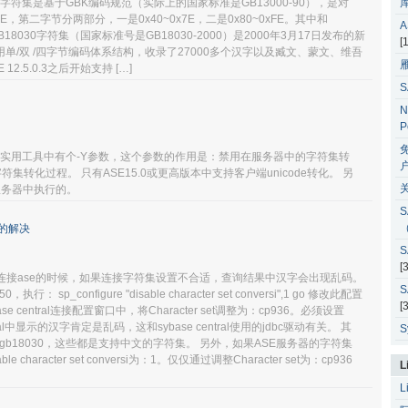
936字符集是基于GBK编码规范（实际上的国家标准是GB13000-90），是对
FE，第二字节分两部分，一是0x40~0x7E，二是0x80~0xFE。其中和
8030字符集（国家标准号是GB18030-2000）是2000年3月17日发布的新
[
用单/双 /四字节编码体系结构，收录了27000多个汉字以及臧文、蒙文、维吾
2.5.0.3之后开始支持 […]
N
P
bcp命令实用工具中有个-Y参数，这个参数的作用是：禁用在服务器中的字符集转
户
字符集转化过程。 只有ASE15.0或更高版本中支持客户端unicode转化。 另
间在服务器中执行的。
S
题的解决
S
[
entral连接ase的时候，如果连接字符集设置不合适，查询结果中汉字会出现乱码。
S
sp_configure "disable character set conversi",1 go 修改此配置
[
central连接配置窗口中，将Character set调整为：cp936。必须设置
entral中显示的汉字肯定是乱码，这和sybase central使用的jdbc驱动有关。 其
S
ucgb,gb18030，这些都是支持中文的字符集。 另外，如果ASE服务器的字符集
character set conversi为：1。仅仅通过调整Character set为：cp936
L
L