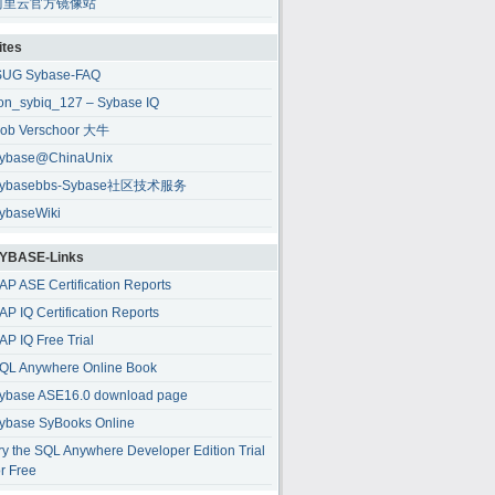
阿里云官方镜像站
ites
SUG Sybase-FAQ
ion_sybiq_127 – Sybase IQ
ob Verschoor 大牛
ybase@ChinaUnix
ybasebbs-Sybase社区技术服务
ybaseWiki
YBASE-Links
AP ASE Certification Reports
AP IQ Certification Reports
AP IQ Free Trial
QL Anywhere Online Book
ybase ASE16.0 download page
ybase SyBooks Online
ry the SQL Anywhere Developer Edition Trial
or Free