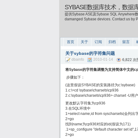
SYBASE数据库技术，数据
提供Sybase ASE及Sybase SQL Anywhere数
damanged Sybase devices. Contact us by
首页
关于
订阅
归档
留言
关于sybase的字符集问题
dbainfo
2010-01-14
6,822 
将Sybase的字符集调整为支持简体中文的cp
步骤如下：
(这里假设SYBASE的安装路径为c:\sybase)
1.c:\>cd \sybase\charsets\cp936
2.c:\sybase\charsets\cp936> charset
更改默认字符集为cp936
3.在SQL环境中
1>select name,id from syscharsets(
2>go
找到name为cp936对应的id(假设为171)
.1>sp_configure "default character set id",1
2>go