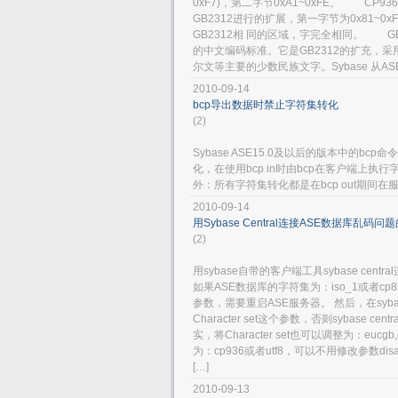
0xF7)，第二字节0xA1~0xFE。 CP
GB2312进行的扩展，第一字节为0x81~0x
GB2312相 同的区域，字完全相同。 GB1
的中文编码标准。它是GB2312的扩充，采
尔文等主要的少数民族文字。Sybase 从ASE 1
2010-09-14
bcp导出数据时禁止字符集转化
(2)
Sybase ASE15.0及以后的版本中的
化，在使用bcp in时由bcp在客户端上执行
外：所有字符集转化都是在bcp out期
2010-09-14
用Sybase Central连接ASE数据库乱码问
(2)
用sybase自带的客户端工具sybase c
如果ASE数据库的字符集为：iso_1或者cp850，执行： 
参数，需要重启ASE服务器。 然后，在sybase 
Character set这个参数，否则sybase c
实，将Character set也可以调整为：e
为：cp936或者utf8，可以不用修改参数disable 
[…]
2010-09-13