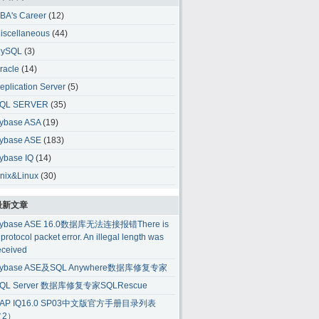
BA's Career
(12)
iscellaneous
(44)
ySQL
(3)
racle
(14)
eplication Server
(5)
QL SERVER
(35)
ybase ASA
(19)
ybase ASE
(183)
ybase IQ
(14)
nix&Linux
(30)
最新文章
ybase ASE 16.0数据库无法连接报错There is
 protocol packet error. An illegal length was
eceived
ybase ASE及SQL Anywhere数据库修复专家
QL Server 数据库修复专家SQLRescue
AP IQ16.0 SP03中文版官方手册目录列表
（2）