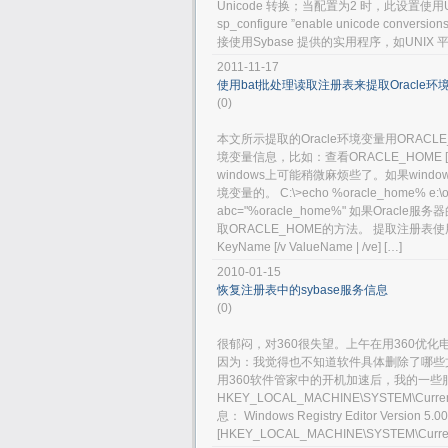
Unicode 转换；当配置为2 时，此设置使用U
sp_configure ”enable unicode c
接使用Sybase 提供的实用程序，如UNIX 平台上
2011-11-17
使用bat批处理读取注册表来提取Oracle
(0)
本文所示提取的Oracle环境变量用ORACLE
境变量信息，比如：查看ORACLE_HOME [oracle@c
windows上可能稍微麻烦些了。如果wind
境变量的。 C:\>echo %oracle_home% e
abc="%oracle_home%" 如果Or
取ORACLE_HOME的方法。 提取注册表使用的命
KeyName [/v ValueName | /ve] […]
2010-01-15
恢复注册表中的sybase服务信息
(0)
很郁闷，对360很失望。上午在用360优
因为：我觉得也不知道软件具体删除了哪些
用360软件管家中的开机加速后，我的一些服
HKEY_LOCAL_MACHINE\SYSTEM\Cur
息： Windows Registry Editor Version 5.00
[HKEY_LOCAL_MACHINE\SYSTEM\Current