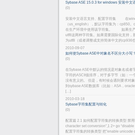
Sybase ASE 15.0.3 for windows
(0)
安装中文语言支持、配置字符集 在window
（us_english），默认字符集为：cp8
在生产环境中使用该字符集。 如果生产系统中
utf8这两种字符集。如果需要国际化支持，
为utf8（或者调整成支持简体中文的cp9
2010-09-07
如何使Sybase ASE中对象名不区分大小写
(0)
在Sybase ASE中默认的情况是对象
字符的ASCII值排序，对于多字节（如：一
没有意义的。 但是，有时候会遇到要求对象
到sybase ASE数据库（比如：ASA，or
[…]
2010-03-18
Sybase字符集配置与转化
(0)
配置篇 2.1 如何配置字符集的转换类型 禁用字符集转
character set conversion”,1 2> go 
配置字符集的转换类型 把”enable unicod