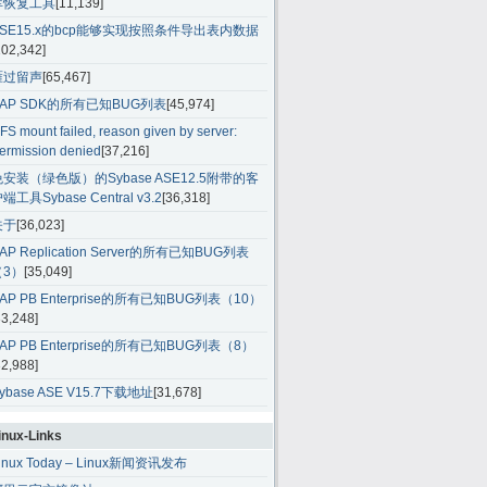
库恢复工具
[11,139]
ASE15.x的bcp能够实现按照条件导出表内数据
102,342]
雁过留声
[65,467]
SAP SDK的所有已知BUG列表
[45,974]
FS mount failed, reason given by server:
ermission denied
[37,216]
免安装（绿色版）的Sybase ASE12.5附带的客
端工具Sybase Central v3.2
[36,318]
关于
[36,023]
AP Replication Server的所有已知BUG列表
（3）
[35,049]
AP PB Enterprise的所有已知BUG列表（10）
33,248]
AP PB Enterprise的所有已知BUG列表（8）
32,988]
ybase ASE V15.7下载地址
[31,678]
inux-Links
inux Today – Linux新闻资讯发布