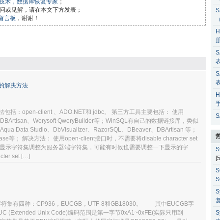
据库技术，数据库恢复专家
；
问或见解，请在本文下方发表；
S
留言板
，谢谢！
H
S
S
的解决方法
H
open-client 、ADO.NET和 jdbc。 第三方工具主要包括： 使用
S
r、DBArtisan、Werysoft QweryBuilder等；WinSQL有自己的数据链接库，类似
a Data Studio、DbVisualizer、RazorSQL、DBeaver、DBArtisan 等；
se等； 解决方法： 使用open-client接口时，不需要将disable character set
具中将显示字符集调整为服务器端字符集，可能有时候也需要调整一下显示的字
S
r set […]
[
S
S
S
有四种：CP936，EUCGB，UTF-8和GB18030。 其中EUCGB字
(Extended Unix Code)编码范围是第一字节0xA1~0xFE(实际只用到
S