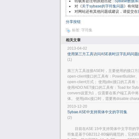
转载务必注明原始出处 :
Sybase数
对《
关于sybase的字符集问题
》有何疑
对网站还有其他问题或建议，请提交在
分享按钮
标签:
字符集
相关文章
2013-04-02
使用第三方工具访问ASE表时汉字乱码问题
(1)
第三方工具连接ASE时，主要使用的接口方法包括：
open-client接口的工具有：PowerBuilde
open-client方式； 使用jdbc接口的工具有：Aqu
使用ADO.NET接口的工具有：Toad for Syba
convers设置为1，仅需要在客户端工
体。 使用jdbc接口时，需要将disable characte
2010-12-20
Sybae ASE中支持简体中文的字符集
(2)
目前在ASE 15中支持简体中文字符的字符集
符集是基于GB2312-80编码规范的，它的EUC 