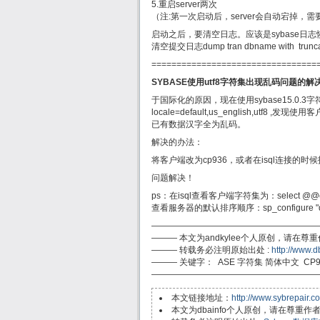
5.重启server两次
（注:第一次启动后，server会自动宕掉，
启动之后，要清空日志。应该是sybase
清空提交日志dump tran dbname with trunca
=================================
SYBASE使用utf8字符集出现乱码问题的解
于国际化的原因，现在使用sybase15.0.
locale=default,us_english,ut
已有数据汉字全为乱码。
解决的办法：
将客户端改为cp936，或者在isql连接的时候
问题解决！
ps：在isql查看客户端字符集为：select @@cli
查看服务器的默认排序顺序：sp_configure "defau
———————————————————
——— 本文为andkylee个人原创，请在
——— 转载务必注明原始出处 :
http://www.d
——— 关键字： ASE 字符集 简体中文 CP93
———————————————————
本文链接地址：
http://www.sybrepair.c
本文为dbainfo个人原创，请在尊重