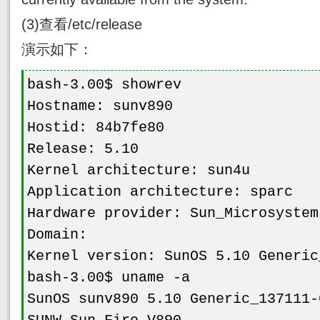
(3)查看/etc/release
演示如下：
bash-3.00$ showrev
Hostname: sunv890
Hostid: 84b7fe80
Release: 5.10
Kernel architecture: sun4u
Application architecture: sparc
Hardware provider: Sun_Microsystem
Domain:
Kernel version: SunOS 5.10 Generic
bash-3.00$ uname -a
SunOS sunv890 5.10 Generic_137111-