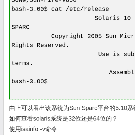
SUNW,Sun-Fire-V890
bash-3.00$ cat /etc/release
Solaris 10 1/06 s10
SPARC
Copyright 2005 Sun Microsy
Rights Reserved.
Use is subject to
terms.
Assembled 07 Dec
bash-3.00$
由上可以看出该系统为Sun Sparc平台的5.10
如何查看solaris系统是32位还是64位的？
使用isainfo -v命令