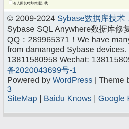
有人回复时邮件通知我
© 2009-2024
Sybase数据库技
Sybase SQL Anywhere数据库
QQ：289965371！We have many yea
from damanged Sybase devices. 
13811580958 Wechat: 1381158
备2020043699号-1
Powered by
WordPress
| Theme 
3
SiteMap
|
Baidu Knows
|
Google