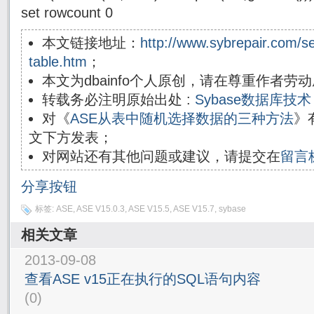
set rowcount 0
本文链接地址：
http://www.sybrepair.com/s
table.htm
；
本文为dbainfo个人原创，请在尊重作者
转载务必注明原始出处 :
Sybase数据库
对《
ASE从表中随机选择数据的三种方法
》
文下方发表；
对网站还有其他问题或建议，请提交在
留言
分享按钮
标签:
ASE
,
ASE V15.0.3
,
ASE V15.5
,
ASE V15.7
,
sybase
相关文章
2013-09-08
查看ASE v15正在执行的SQL语句内容
(0)